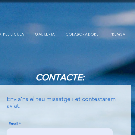
A PEL-LICULA
GAL-LERIA
COLABORADORS
PREMSA
CONTACTE:
Envia'ns el teu missatge i et contestarem
aviat.
Email